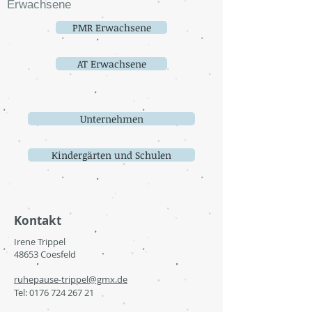
Erwachsene
PMR Erwachsene
AT Erwachsene
Unternehmen
Kindergärten und Schulen
Kontakt
Irene Trippel
48653 Coesfeld
ruhepause-trippel@gmx.de
Tel:
0176 724 267 21