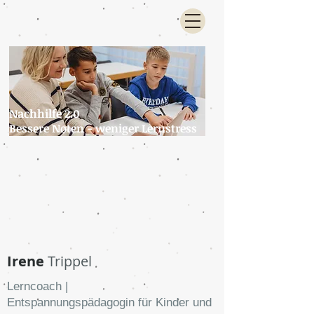
Nachhilfe 2.0
Bessere Noten - weniger Lernstress
Irene
Trippel
Lerncoach |
Entspannungspädagogin für Kinder und